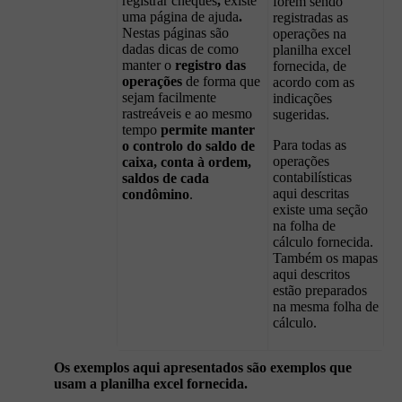
registrar cheques
,
existe
forem sendo
uma página de ajuda
.
registradas as
Nestas páginas são
operações na
dadas dicas de como
planilha excel
manter o
registro das
fornecida, de
operações
de forma que
acordo com as
sejam facilmente
indicações
rastreáveis e ao mesmo
sugeridas.
tempo
permite manter
Para todas as
o controlo do saldo de
operações
caixa, conta à ordem,
contabilísticas
saldos de cada
aqui descritas
condômino
.
existe uma seção
na folha de
cálculo fornecida.
Também os mapas
aqui descritos
estão preparados
na mesma folha de
cálculo.
Os exemplos aqui apresentados são exemplos que
usam a planilha excel fornecida.